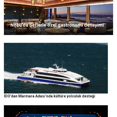
Nobu’da Şeflerle özel gastronomi deneyimi
İDO’dan Marmara Adası’nda kültüre yolculuk desteği