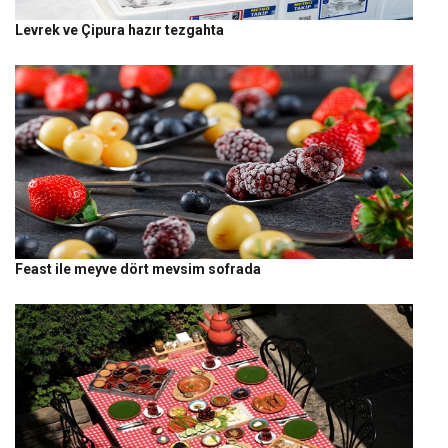
Levrek ve Çipura hazır tezgahta
Feast ile meyve dört mevsim sofrada