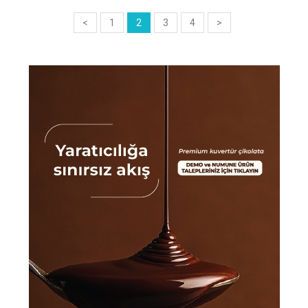
<
1
2
3
4
>