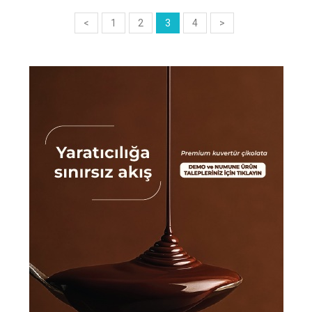
<
1
2
3
4
>