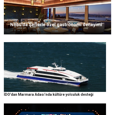
Nobu’da Şeflerle özel gastronomi deneyimi
İDO’dan Marmara Adası’nda kültüre yolculuk desteği