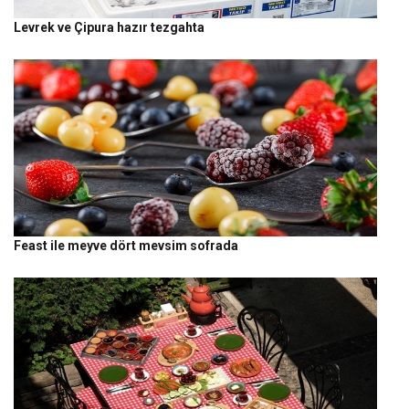
Levrek ve Çipura hazır tezgahta
Feast ile meyve dört mevsim sofrada