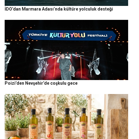
İDO’dan Marmara Adası’nda kültüre yolculuk desteği
Poizi’den Nevşehir’de coşkulu gece