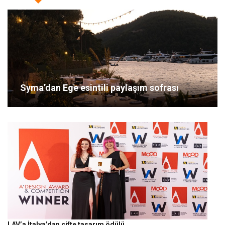
Syma’dan Ege esintili paylaşım sofrası
LAV’a İtalya’dan çifte tasarım ödülü