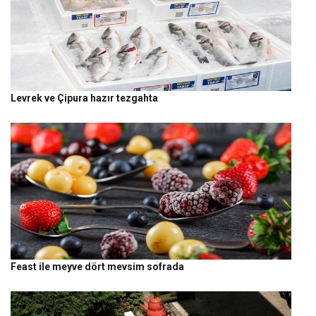
Levrek ve Çipura hazır tezgahta
Feast ile meyve dört mevsim sofrada