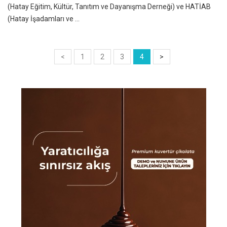
(Hatay Eğitim, Kültür, Tanıtım ve Dayanışma Derneği) ve HATİAB
(Hatay İşadamları ve ...
<
1
2
3
4
>