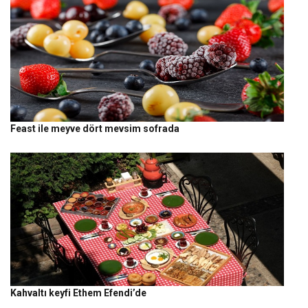
Feast ile meyve dört mevsim sofrada
Kahvaltı keyfi Ethem Efendi’de