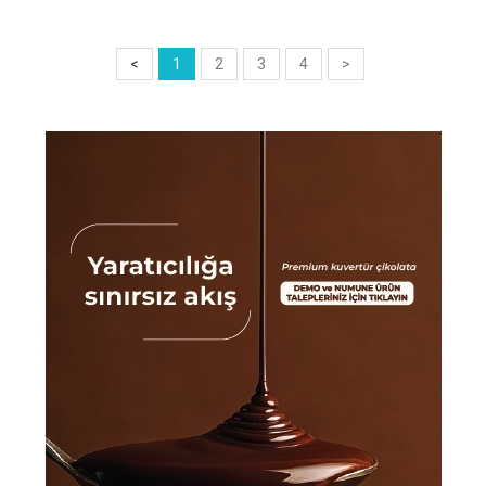
<
1
2
3
4
>