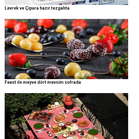
Levrek ve Çipura hazır tezgahta
Feast ile meyve dört mevsim sofrada