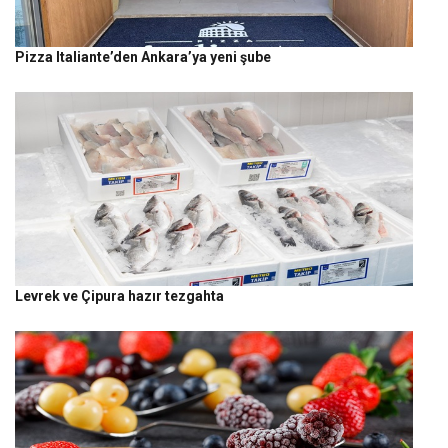
Pizza Italiante’den Ankara’ya yeni şube
Levrek ve Çipura hazır tezgahta