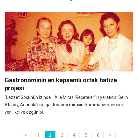
Gastronominin en kapsamlı ortak hafıza
projesi
“Lezzet Göçünün İzinde... Aile Mirası Reçeteler”in yaratıcısı Selin
Atasoy, Anadolu’nun gastronomi mirasını korumanın yanı sıra
yenilikçi ve özgün bi...
<
1
2
3
4
5
6
>