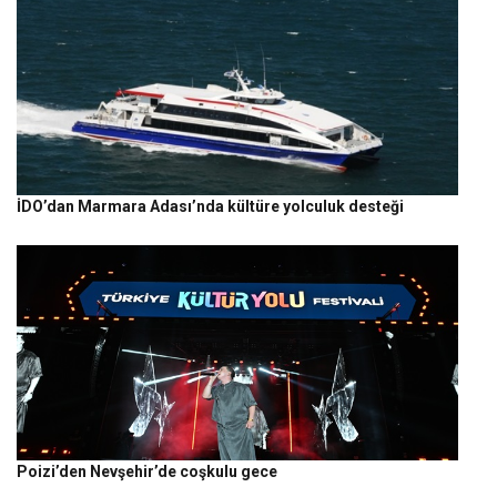
İDO’dan Marmara Adası’nda kültüre yolculuk desteği
Poizi’den Nevşehir’de coşkulu gece