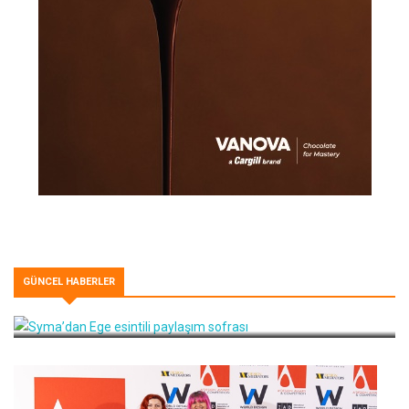
GÜNCEL HABERLER
Syma’dan Ege esintili paylaşım sofrası