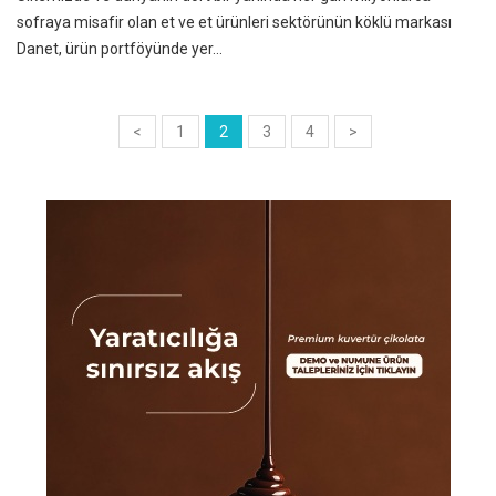
sofraya misafir olan et ve et ürünleri sektörünün köklü markası
Danet, ürün portföyünde yer...
<
1
2
3
4
>