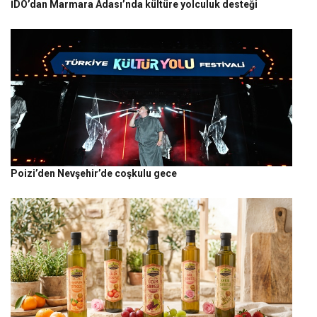
İDO’dan Marmara Adası’nda kültüre yolculuk desteği
Poizi’den Nevşehir’de coşkulu gece