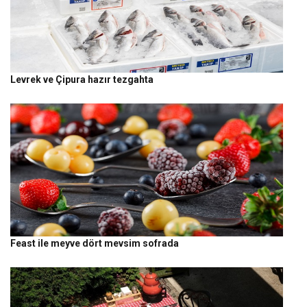
Levrek ve Çipura hazır tezgahta
Feast ile meyve dört mevsim sofrada