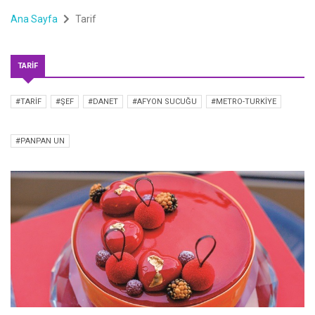
Ana Sayfa
Tarif
TARIF
#TARIF
#ŞEF
#DANET
#AFYON SUCUĞU
#METRO-TURKIYE
#PANPAN UN