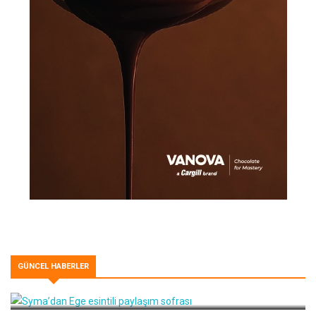
GÜNCEL HABERLER
Syma’dan Ege esintili paylaşım sofrası