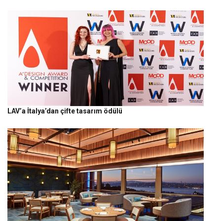
LAV’a İtalya’dan çifte tasarım ödülü