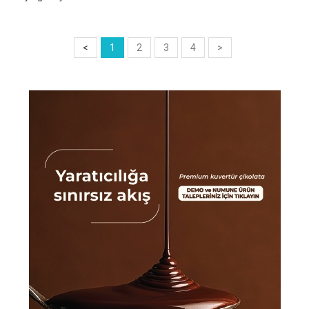
<
1
2
3
4
>