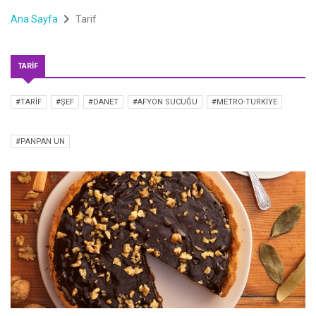
Ana Sayfa
Tarif
TARIF
#TARIF
#ŞEF
#DANET
#AFYON SUCUĞU
#METRO-TURKIYE
#PANPAN UN