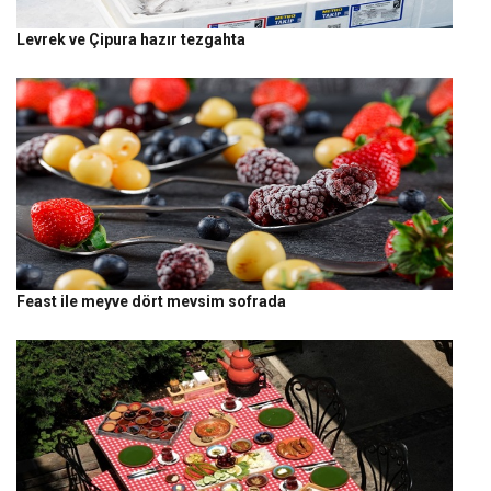
Levrek ve Çipura hazır tezgahta
Feast ile meyve dört mevsim sofrada