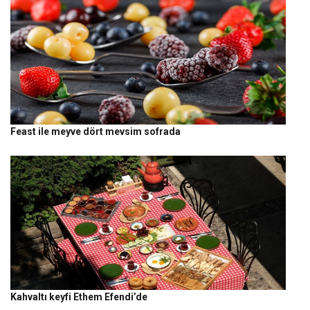
Feast ile meyve dört mevsim sofrada
Kahvaltı keyfi Ethem Efendi’de