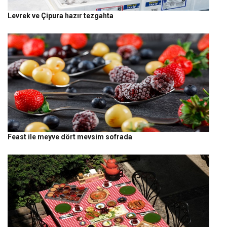
Levrek ve Çipura hazır tezgahta
Feast ile meyve dört mevsim sofrada