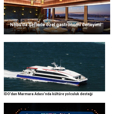
Nobu’da Şeflerle özel gastronomi deneyimi
İDO’dan Marmara Adası’nda kültüre yolculuk desteği