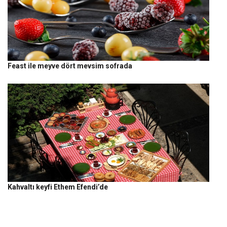
Feast ile meyve dört mevsim sofrada
Kahvaltı keyfi Ethem Efendi’de