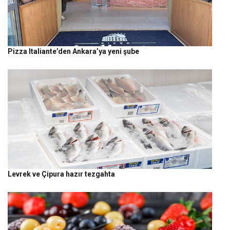
Pizza Italiante’den Ankara’ya yeni şube
Levrek ve Çipura hazır tezgahta