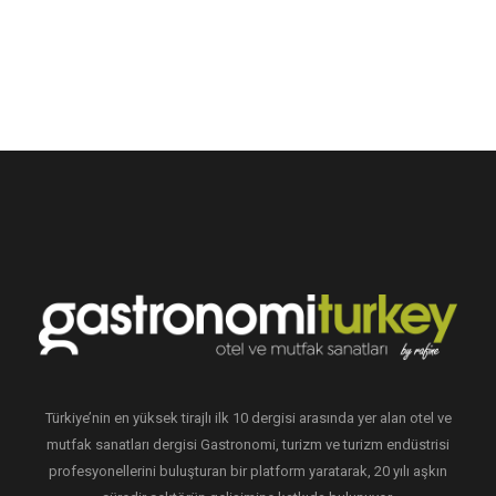
Türkiye’nin en yüksek tirajlı ilk 10 dergisi arasında yer alan otel ve
mutfak sanatları dergisi Gastronomi, turizm ve turizm endüstrisi
profesyonellerini buluşturan bir platform yaratarak, 20 yılı aşkın