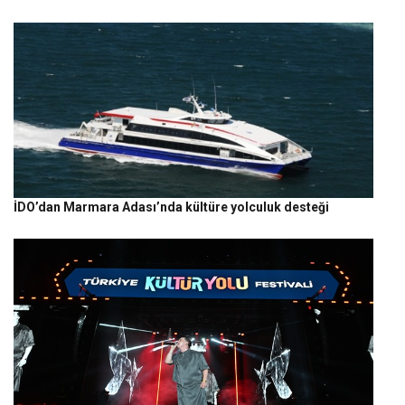
İDO’dan Marmara Adası’nda kültüre yolculuk desteği