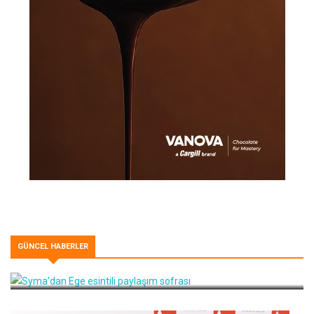
GÜNCEL HABERLER
Syma’dan Ege esintili paylaşım sofrası