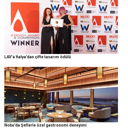
LAV’a İtalya’dan çifte tasarım ödülü
Nobu’da Şeflerle özel gastronomi deneyimi