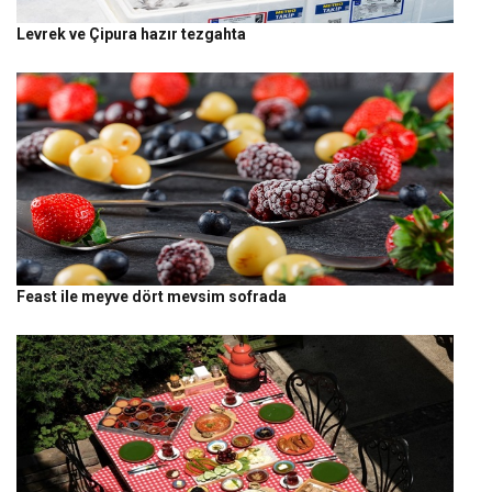
Levrek ve Çipura hazır tezgahta
Feast ile meyve dört mevsim sofrada