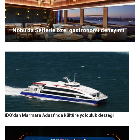
Nobu’da Şeflerle özel gastronomi deneyimi
İDO’dan Marmara Adası’nda kültüre yolculuk desteği