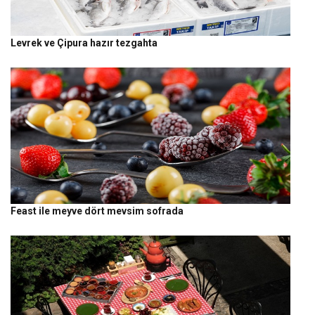
Levrek ve Çipura hazır tezgahta
Feast ile meyve dört mevsim sofrada