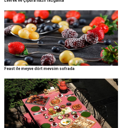
Levrek ve Çipura hazır tezgahta
Feast ile meyve dört mevsim sofrada