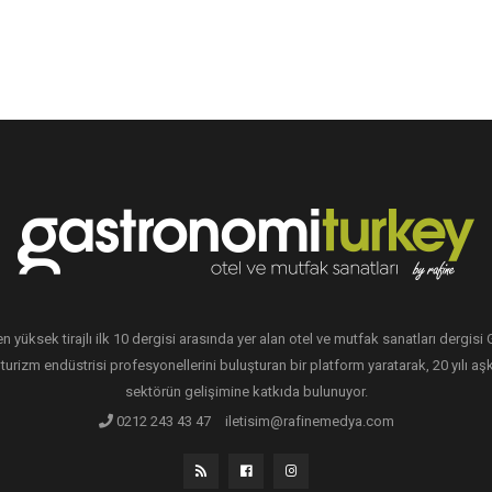
en yüksek tirajlı ilk 10 dergisi arasında yer alan otel ve mutfak sanatları dergis
 turizm endüstrisi profesyonellerini buluşturan bir platform yaratarak, 20 yılı aşk
sektörün gelişimine katkıda bulunuyor.
0212 243 43 47
iletisim@rafinemedya.com