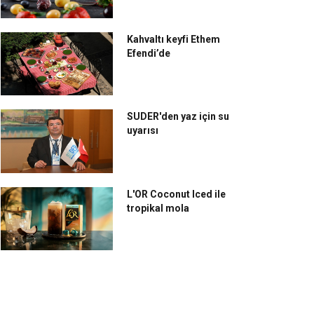
Kahvaltı keyfi Ethem
Efendi’de
SUDER'den yaz için su
uyarısı
L'OR Coconut Iced ile
tropikal mola