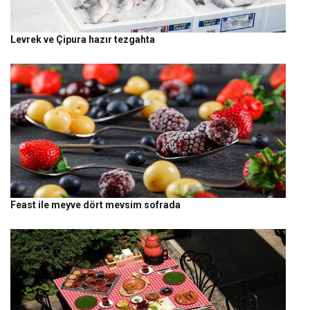
Levrek ve Çipura hazır tezgahta
Feast ile meyve dört mevsim sofrada