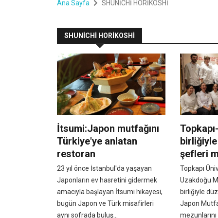
Ana Sayfa
SHUNİCHİ HORİKOSHİ
SHUNİCHİ HORİKOSHİ
İtsumi:Japon mutfağını
Topkapı
Türkiye'ye anlatan
birliğiy
restoran
şefleri 
23 yıl önce İstanbul'da yaşayan
Topkapı Üniv
Japonların ev hasretini gidermek
Uzakdoğu Mu
amacıyla başlayan İtsumi hikayesi,
birliğiyle d
bugün Japon ve Türk misafirleri
Japon Mutfa
aynı sofrada buluş...
mezunlarını ö