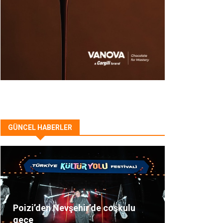
GÜNCEL HABERLER
Poizi’den Nevşehir’de coşkulu
gece