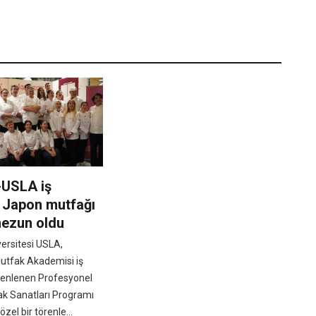
-USLA iş
le Japon mutfağı
mezun oldu
ersitesi USLA,
tfak Akademisi iş
üzenlenen Profesyonel
k Sanatları Programı
zel bir törenle...