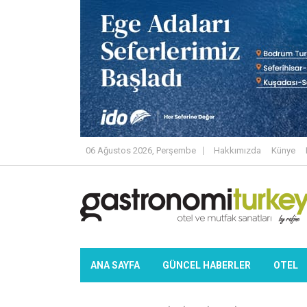
06 Ağustos 2026, Perşembe
Hakkımızda
Künye
ANA SAYFA
GÜNCEL HABERLER
OTEL