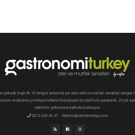
en yüksek tirajlı ilk 10 dergisi arasında yer alan otel ve mutfak sanatları dergis
 turizm endüstrisi profesyonellerini buluşturan bir platform yaratarak, 20 yılı aşk
sektörün gelişimine katkıda bulunuyor.
0212 243 43 47
iletisim@rafinemedya.com