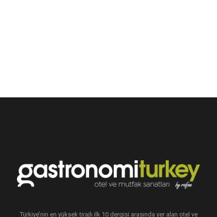
Türkiye’nin en yüksek tirajlı ilk 10 dergisi arasında yer alan otel ve