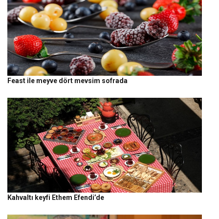
Feast ile meyve dört mevsim sofrada
Kahvaltı keyfi Ethem Efendi’de