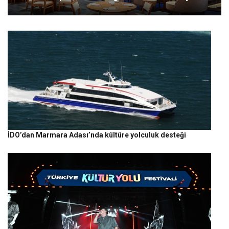
İDO’dan Marmara Adası’nda kültüre yolculuk desteği