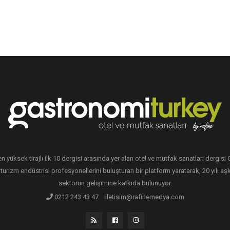
en yüksek tirajlı ilk 10 dergisi arasında yer alan otel ve mutfak sanatları dergis
 turizm endüstrisi profesyonellerini buluşturan bir platform yaratarak, 20 yılı aşk
sektörün gelişimine katkıda bulunuyor.
0212 243 43 47
iletisim@rafinemedya.com