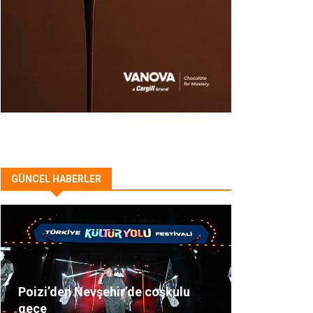
GÜNCEL HABERLER
Poizi’den Nevşehir’de coşkulu
gece