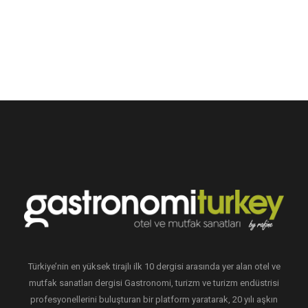
Türkiye’nin en yüksek tirajlı ilk 10 dergisi arasında yer alan otel ve
mutfak sanatları dergisi Gastronomi, turizm ve turizm endüstrisi
profesyonellerini buluşturan bir platform yaratarak, 20 yılı aşkın