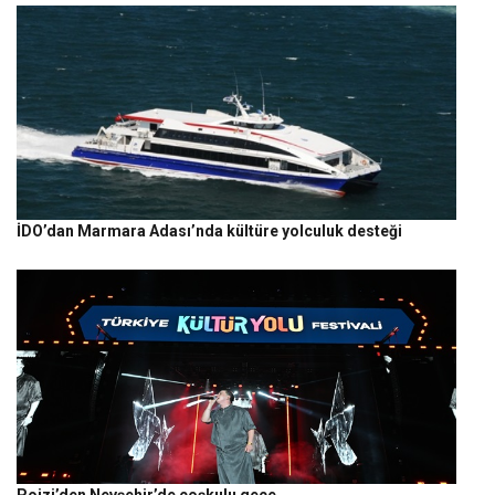
İDO’dan Marmara Adası’nda kültüre yolculuk desteği
Poizi’den Nevşehir’de coşkulu gece