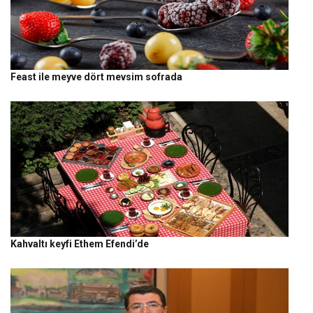
Feast ile meyve dört mevsim sofrada
Kahvaltı keyfi Ethem Efendi’de