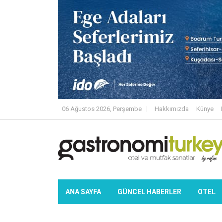
06 Ağustos 2026, Perşembe
Hakkımızda
Künye
ANA SAYFA
GÜNCEL HABERLER
OTEL