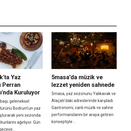
k'ta Yaz
5masa’da müzik ve
ı Perran
lezzet yeniden sahnede
ı'nda Kuruluyor
5masa, yaz sezonunu Yalıkavak ve
Alaçatı’daki adreslerinde karşıladı.
başı, geleneksel
Gastronomi, canlı müzik ve sahne
ltürünü Bodrum'un yaz
performanslarını bir araya getiren
uşturarak yeni sezonda
konseptiyle ...
kunlarını ağırlıyor. Gün
geceye...