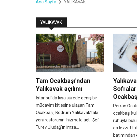
Ana Sayfa
YALIKAVAK
YALIKAVAK
Tam Ocakbaşı'ndan
Yalıkava
Yalıkavak açılımı
Sofralar
Ocakbaş
İstanbul'da kısa sürede geniş bir
müdavim kitlesine ulaşan Tam
Perran Ocak
Ocakbaşı, Bodrum Yalıkavak'taki
ocakbaşı kü
yeni restoranını hizmete açtı. Şef
ruhuyla bul
Türev Uludağ'ın imza...
da lezzet tut
batımından 