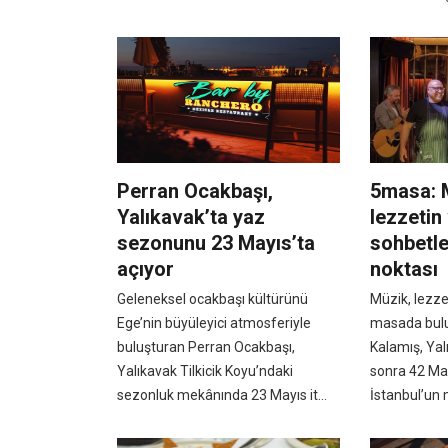
Perran Ocakbaşı,
5masa: 
Yalıkavak’ta yaz
lezzetin
sezonunu 23 Mayıs’ta
sohbetle
açıyor
noktası
Geleneksel ocakbaşı kültürünü
Müzik, lezze
Ege’nin büyüleyici atmosferiyle
masada bul
buluşturan Perran Ocakbaşı,
Kalamış, Yal
Yalıkavak Tilkicik Koyu’ndaki
sonra 42 Mas
sezonluk mekânında 23 Mayıs it...
İstanbul’un 