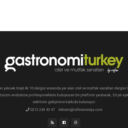
en yüksek tirajlı ilk 10 dergisi arasında yer alan otel ve mutfak sanatları dergis
 turizm endüstrisi profesyonellerini buluşturan bir platform yaratarak, 20 yılı aşk
sektörün gelişimine katkıda bulunuyor.
0212 243 43 47
iletisim@rafinemedya.com