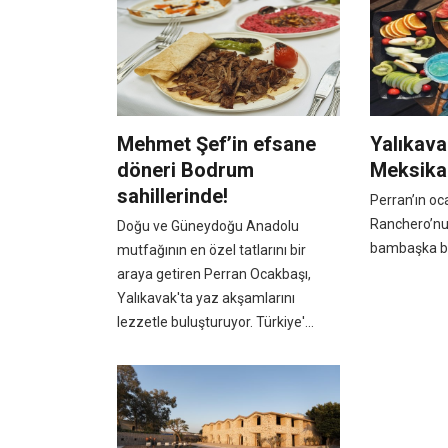
Mehmet Şef’in efsane
Yalıkava
döneri Bodrum
Meksika
sahillerinde!
Perran’ın oc
Ranchero’nun
Doğu ve Güneydoğu Anadolu
bambaşka bir
mutfağının en özel tatlarını bir
araya getiren Perran Ocakbaşı,
Yalıkavak'ta yaz akşamlarını
lezzetle buluşturuyor. Türkiye'...