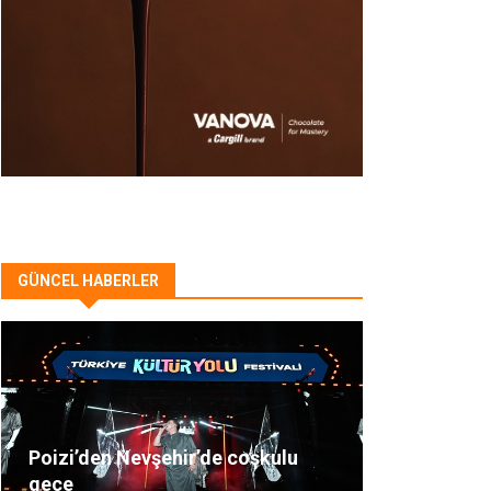
GÜNCEL HABERLER
Poizi’den Nevşehir’de coşkulu
gece