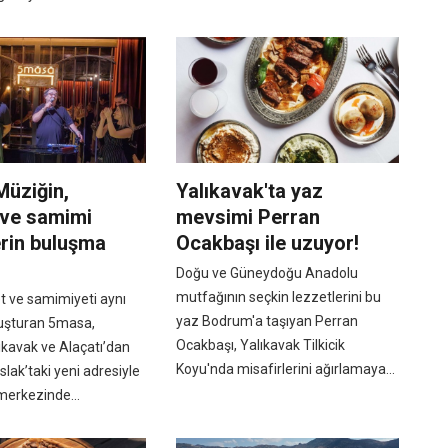
Müziğin,
Yalıkavak'ta yaz
 ve samimi
mevsimi Perran
rin buluşma
Ocakbaşı ile uzuyor!
Doğu ve Güneydoğu Anadolu
mutfağının seçkin lezzetlerini bu
t ve samimiyeti aynı
yaz Bodrum'a taşıyan Perran
uşturan 5masa,
Ocakbaşı, Yalıkavak Tilkicik
ıkavak ve Alaçatı’dan
Koyu'nda misafirlerini ağırlamaya...
lak’taki yeni adresiyle
merkezinde...