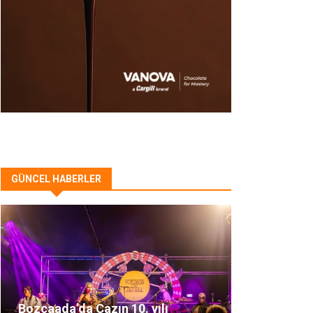
GÜNCEL HABERLER
Bozcaada’da Cazın 10. yılı