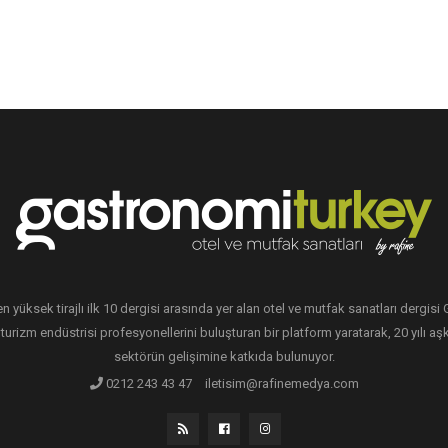
en yüksek tirajlı ilk 10 dergisi arasında yer alan otel ve mutfak sanatları dergis
 turizm endüstrisi profesyonellerini buluşturan bir platform yaratarak, 20 yılı aşk
sektörün gelişimine katkıda bulunuyor.
0212 243 43 47
iletisim@rafinemedya.com