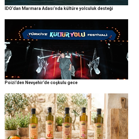
İDO’dan Marmara Adası’nda kültüre yolculuk desteği
Poizi’den Nevşehir’de coşkulu gece