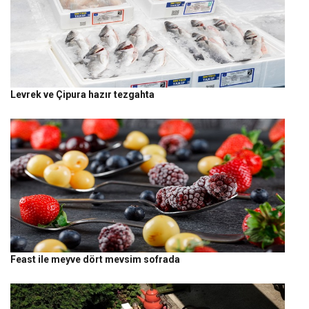
Levrek ve Çipura hazır tezgahta
Feast ile meyve dört mevsim sofrada