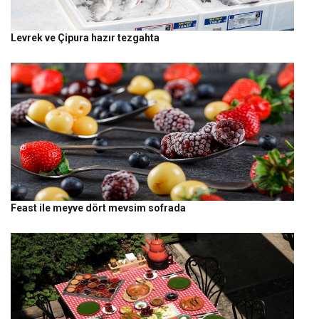
Levrek ve Çipura hazır tezgahta
Feast ile meyve dört mevsim sofrada