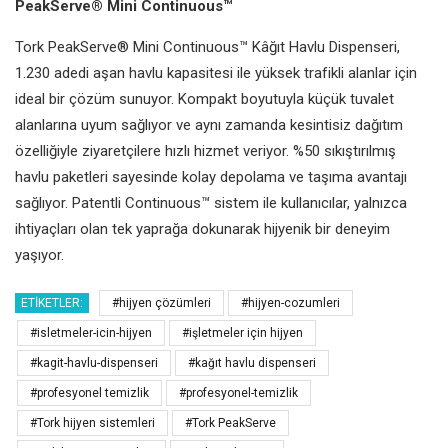
PeakServe® Mini Continuous™
Tork PeakServe® Mini Continuous™ Kâğıt Havlu Dispenseri,
1.230 adedi aşan havlu kapasitesi ile yüksek trafikli alanlar için
ideal bir çözüm sunuyor. Kompakt boyutuyla küçük tuvalet
alanlarına uyum sağlıyor ve aynı zamanda kesintisiz dağıtım
özelliğiyle ziyaretçilere hızlı hizmet veriyor. %50 sıkıştırılmış
havlu paketleri sayesinde kolay depolama ve taşıma avantajı
sağlıyor. Patentli Continuous™ sistem ile kullanıcılar, yalnızca
ihtiyaçları olan tek yaprağa dokunarak hijyenik bir deneyim
yaşıyor.
ETIKETLER:
#hijyen çözümleri
#hijyen-cozumleri
#isletmeler-icin-hijyen
#işletmeler için hijyen
#kagit-havlu-dispenseri
#kağıt havlu dispenseri
#profesyonel temizlik
#profesyonel-temizlik
#Tork hijyen sistemleri
#Tork PeakServe