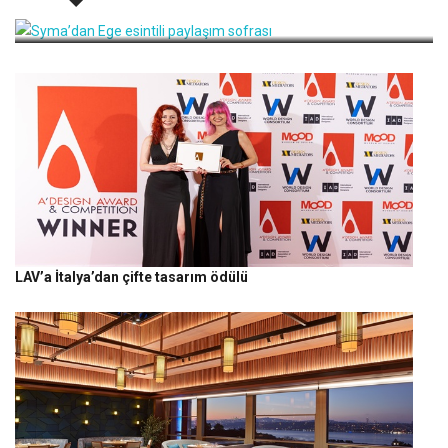
Syma’dan Ege esintili paylaşım sofrası
LAV’a İtalya’dan çifte tasarım ödülü