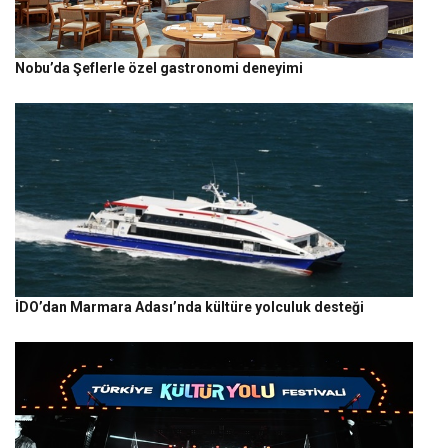
Nobu’da Şeflerle özel gastronomi deneyimi
İDO’dan Marmara Adası’nda kültüre yolculuk desteği