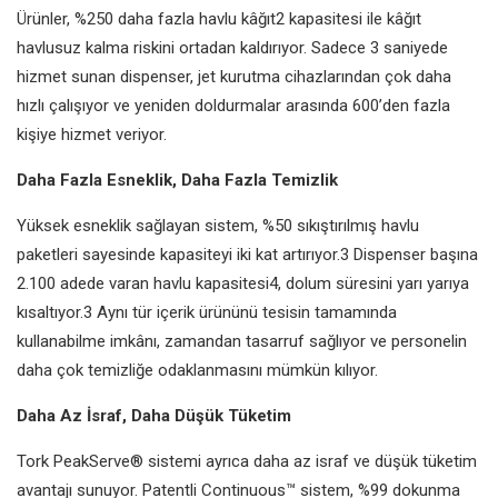
Ürünler, %250 daha fazla havlu kâğıt2 kapasitesi ile kâğıt
havlusuz kalma riskini ortadan kaldırıyor. Sadece 3 saniyede
hizmet sunan dispenser, jet kurutma cihazlarından çok daha
hızlı çalışıyor ve yeniden doldurmalar arasında 600’den fazla
kişiye hizmet veriyor.
Daha Fazla Esneklik, Daha Fazla Temizlik
Yüksek esneklik sağlayan sistem, %50 sıkıştırılmış havlu
paketleri sayesinde kapasiteyi iki kat artırıyor.3 Dispenser başına
2.100 adede varan havlu kapasitesi4, dolum süresini yarı yarıya
kısaltıyor.3 Aynı tür içerik ürününü tesisin tamamında
kullanabilme imkânı, zamandan tasarruf sağlıyor ve personelin
daha çok temizliğe odaklanmasını mümkün kılıyor.
Daha Az İsraf, Daha Düşük Tüketim
Tork PeakServe® sistemi ayrıca daha az israf ve düşük tüketim
avantajı sunuyor. Patentli Continuous™ sistem, %99 dokunma