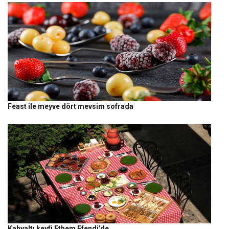
Feast ile meyve dört mevsim sofrada
Kahvaltı keyfi Ethem Efendi’de