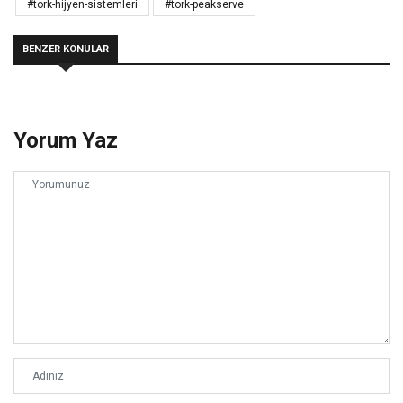
#tork-hijyen-sistemleri
#tork-peakserve
BENZER KONULAR
Yorum Yaz