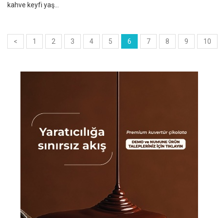
kahve keyfi yaş...
<
1
2
3
4
5
6
7
8
9
10