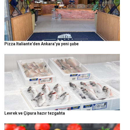
Pizza Italiante’den Ankara’ya yeni şube
Levrek ve Çipura hazır tezgahta