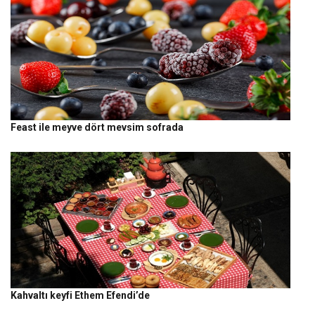
Feast ile meyve dört mevsim sofrada
Kahvaltı keyfi Ethem Efendi’de