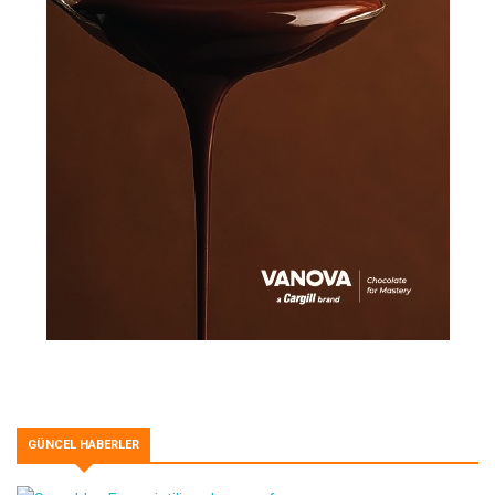
GÜNCEL HABERLER
Syma’dan Ege esintili paylaşım sofrası