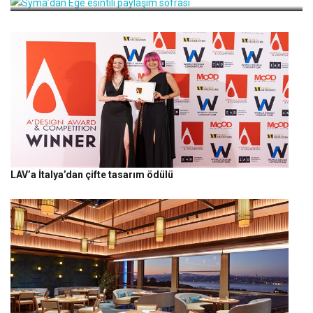
LAV’a İtalya’dan çifte tasarım ödülü