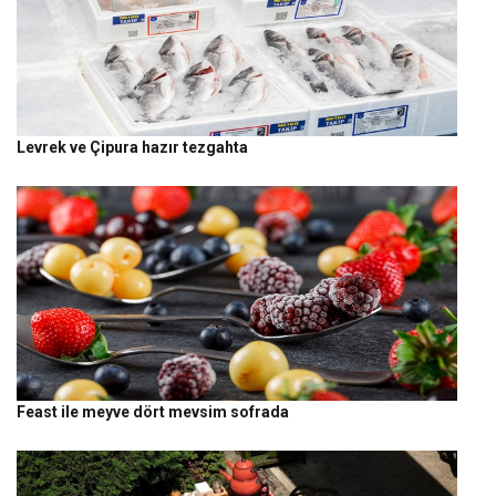
Levrek ve Çipura hazır tezgahta
Feast ile meyve dört mevsim sofrada