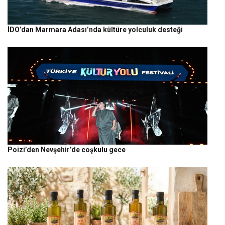
İDO’dan Marmara Adası’nda kültüre yolculuk desteği
Poizi’den Nevşehir’de coşkulu gece