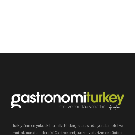
Türkiye’nin en yüksek tirajlı ilk 10 dergisi arasında yer alan otel ve
mutfak sanatları dergisi Gastronomi, turizm ve turizm endüstrisi