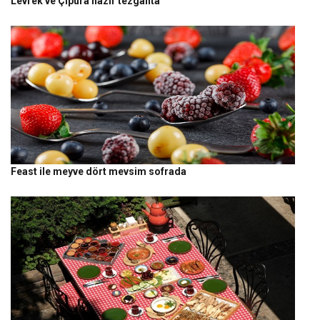
Levrek ve Çipura hazır tezgahta
Feast ile meyve dört mevsim sofrada