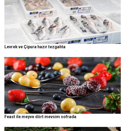
Levrek ve Çipura hazır tezgahta
Feast ile meyve dört mevsim sofrada