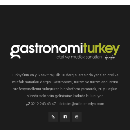
Türkiye’nin en yüksek tirajlı ilk 10 dergisi arasında yer alan otel ve
mutfak sanatları dergisi Gastronomi, turizm ve turizm endüstrisi
profesyonellerini buluşturan bir platform yaratarak, 20 yılı aşkın
süredir sektörün gelişimine katkıda bulunuyor.
0212 243 43 47
iletisim@rafinemedya.com