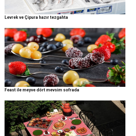
Levrek ve Çipura hazır tezgahta
Feast ile meyve dört mevsim sofrada