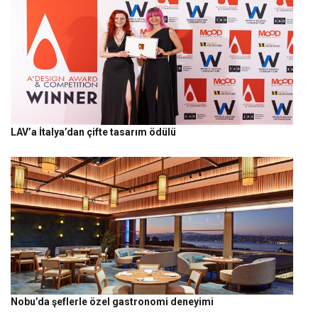
LAV’a İtalya’dan çifte tasarım ödülü
Nobu’da şeflerle özel gastronomi deneyimi