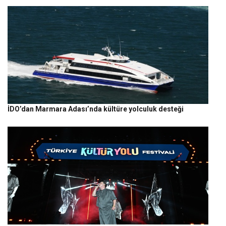
İDO’dan Marmara Adası’nda kültüre yolculuk desteği