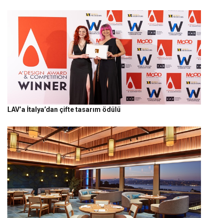
LAV’a İtalya’dan çifte tasarım ödülü