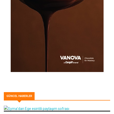
GÜNCEL HABERLER
Syma’dan Ege esintili paylaşım sofrası