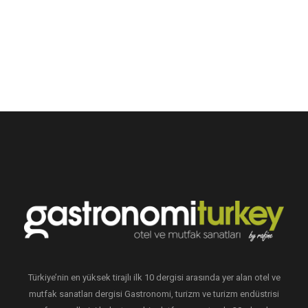
Türkiye’nin en yüksek tirajlı ilk 10 dergisi arasında yer alan otel ve
mutfak sanatları dergisi Gastronomi, turizm ve turizm endüstrisi