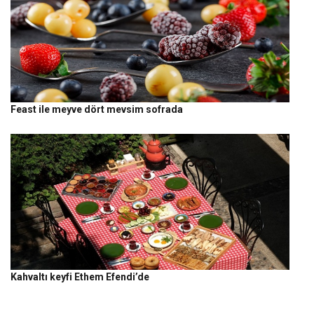
Feast ile meyve dört mevsim sofrada
Kahvaltı keyfi Ethem Efendi’de