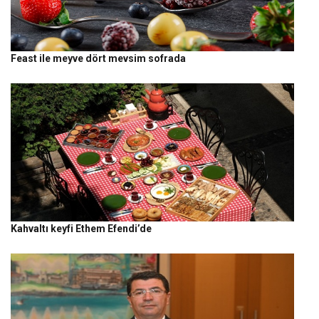
Feast ile meyve dört mevsim sofrada
Kahvaltı keyfi Ethem Efendi’de