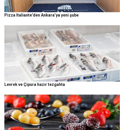
Pizza Italiante’den Ankara’ya yeni şube
Levrek ve Çipura hazır tezgahta