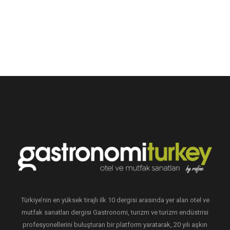
Türkiye’nin en yüksek tirajlı ilk 10 dergisi arasında yer alan otel ve
mutfak sanatları dergisi Gastronomi, turizm ve turizm endüstrisi
profesyonellerini buluşturan bir platform yaratarak, 20 yılı aşkın