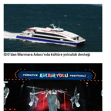
İDO’dan Marmara Adası’nda kültüre yolculuk desteği