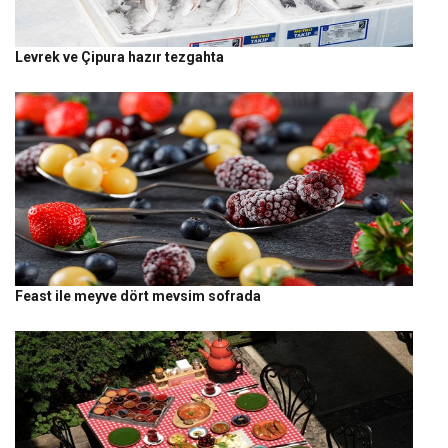
Levrek ve Çipura hazır tezgahta
Feast ile meyve dört mevsim sofrada