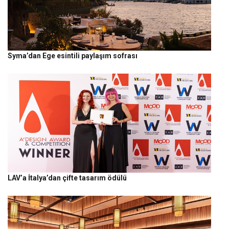
Syma’dan Ege esintili paylaşım sofrası
LAV’a İtalya’dan çifte tasarım ödülü