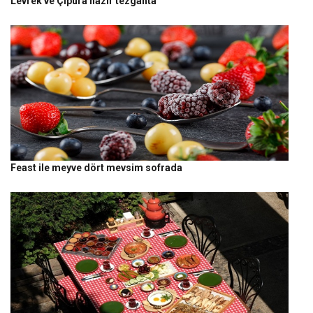
Levrek ve Çipura hazır tezgahta
Feast ile meyve dört mevsim sofrada