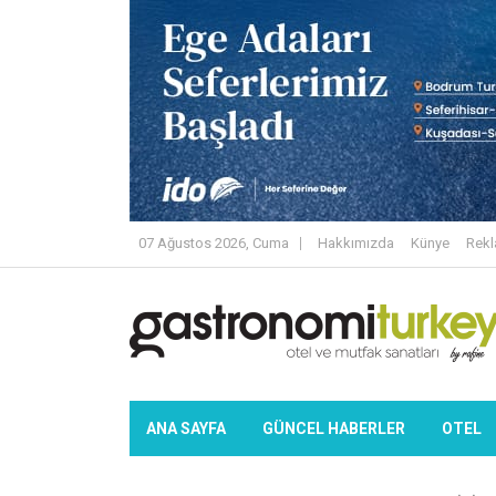
07 Ağustos 2026, Cuma
Hakkımızda
Künye
Rek
ANA SAYFA
GÜNCEL HABERLER
OTEL