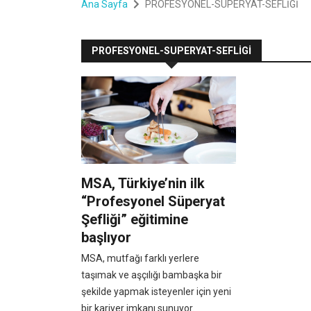
Ana Sayfa
PROFESYONEL-SUPERYAT-SEFLİGİ
PROFESYONEL-SUPERYAT-SEFLİGİ
MSA, Türkiye’nin ilk
“Profesyonel Süperyat
Şefliği” eğitimine
başlıyor
MSA, mutfağı farklı yerlere
taşımak ve aşçılığı bambaşka bir
şekilde yapmak isteyenler için yeni
bir kariyer imkanı sunuyor.