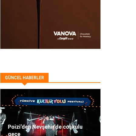
GÜNCEL HABERLER
Poizi’den Nevşehir’de coşkulu
gece