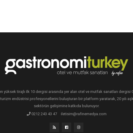
en yüksek tirajlı ilk 10 dergisi arasında yer alan otel ve mutfak sanatları dergis
 turizm endüstrisi profesyonellerini buluşturan bir platform yaratarak, 20 yılı aşk
sektörün gelişimine katkıda bulunuyor.
0212 243 43 47
iletisim@rafinemedya.com