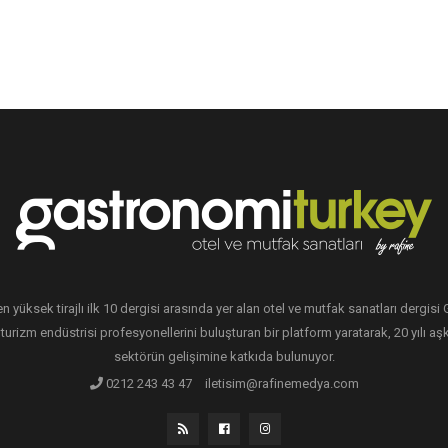
en yüksek tirajlı ilk 10 dergisi arasında yer alan otel ve mutfak sanatları dergis
 turizm endüstrisi profesyonellerini buluşturan bir platform yaratarak, 20 yılı aşk
sektörün gelişimine katkıda bulunuyor.
0212 243 43 47
iletisim@rafinemedya.com