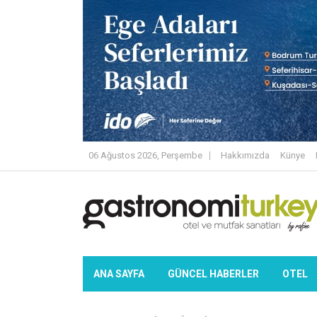
06 Ağustos 2026, Perşembe
Hakkımızda
Künye
ANA SAYFA
GÜNCEL HABERLER
OTEL