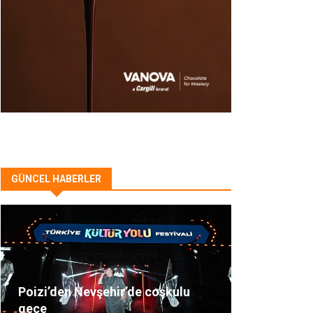
GÜNCEL HABERLER
Poizi’den Nevşehir’de coşkulu
gece