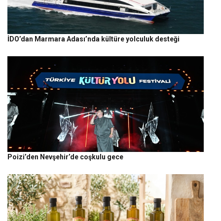
İDO’dan Marmara Adası’nda kültüre yolculuk desteği
Poizi’den Nevşehir’de coşkulu gece