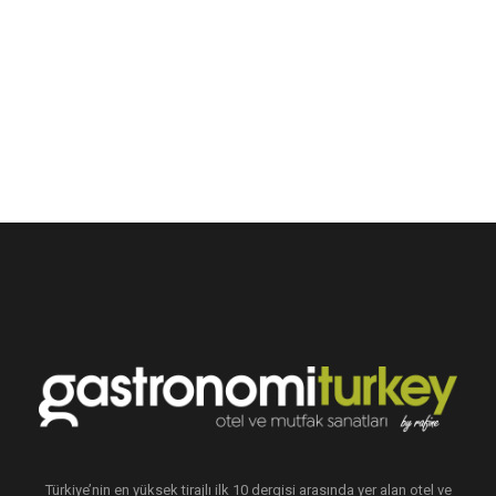
Türkiye’nin en yüksek tirajlı ilk 10 dergisi arasında yer alan otel ve