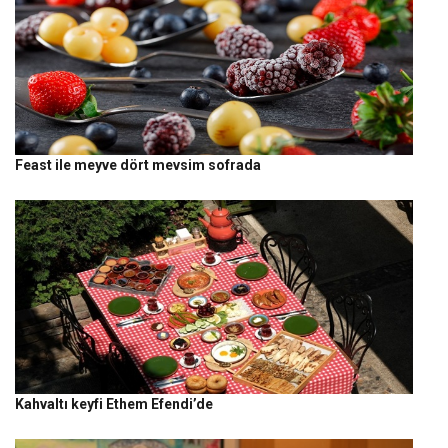
Feast ile meyve dört mevsim sofrada
Kahvaltı keyfi Ethem Efendi’de