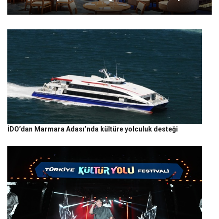
İDO’dan Marmara Adası’nda kültüre yolculuk desteği