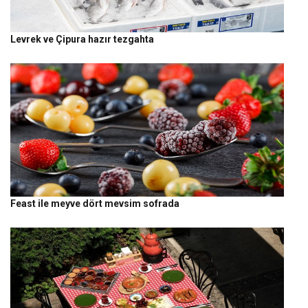
Levrek ve Çipura hazır tezgahta
Feast ile meyve dört mevsim sofrada