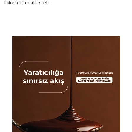
Italiante'nin mutfak şefl...