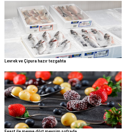
Levrek ve Çipura hazır tezgahta
Feast ile meyve dört mevsim sofrada