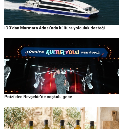
İDO’dan Marmara Adası’nda kültüre yolculuk desteği
Poizi’den Nevşehir’de coşkulu gece