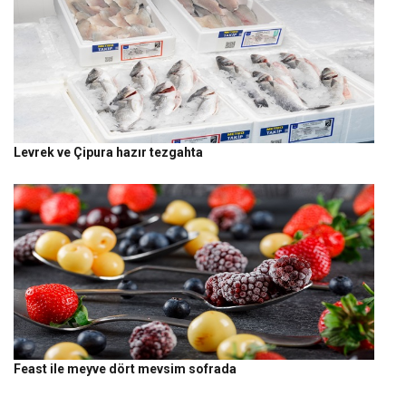
Levrek ve Çipura hazır tezgahta
Feast ile meyve dört mevsim sofrada