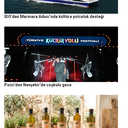
İDO’dan Marmara Adası’nda kültüre yolculuk desteği
Poizi’den Nevşehir’de coşkulu gece