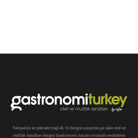
Türkiye’nin en yüksek tirajlı ilk 10 dergisi arasında yer alan otel ve
mutfak sanatları dergisi Gastronomi, turizm ve turizm endüstrisi