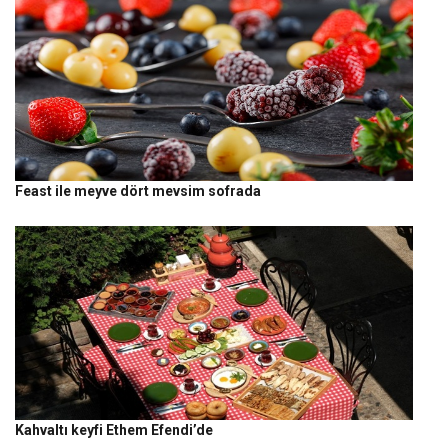
Feast ile meyve dört mevsim sofrada
Kahvaltı keyfi Ethem Efendi’de