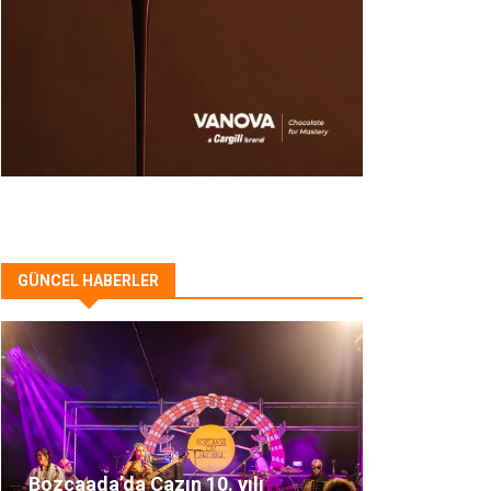
GÜNCEL HABERLER
Bozcaada’da Cazın 10. yılı