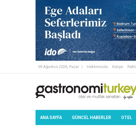
09 Ağustos 2026, Pazar
Hakkımızda
Künye
Rek
ANA SAYFA
GÜNCEL HABERLER
OTEL