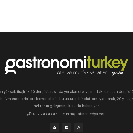
en yüksek tirajlı ilk 10 dergisi arasında yer alan otel ve mutfak sanatları dergis
 turizm endüstrisi profesyonellerini buluşturan bir platform yaratarak, 20 yılı aşk
sektörün gelişimine katkıda bulunuyor.
0212 243 43 47
iletisim@rafinemedya.com