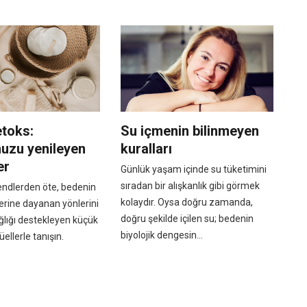
etoks:
Su içmenin bilinmeyen
uzu yenileyen
kuralları
er
Günlük yaşam içinde su tüketimini
sıradan bir alışkanlık gibi görmek
endlerden öte, bedenin
kolaydır. Oysa doğru zamanda,
erine dayanan yönlerini
doğru şekilde içilen su; bedenin
ğlığı destekleyen küçük
biyolojik dengesin...
üellerle tanışın.