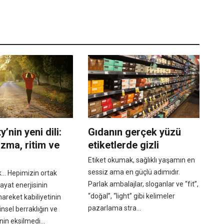
’nin yeni dili:
Gıdanın gerçek yüzü
zma, ritim ve
etiketlerde gizli
Etiket okumak, sağlıklı yaşamın en
sessiz ama en güçlü adımıdır.
k… Hepimizin ortak
Parlak ambalajlar, sloganlar ve “fit”,
ayat enerjisinin
“doğal”, “light” gibi kelimeler
areket kabiliyetinin
pazarlama stra...
insel berraklığın ve
in eksilmedi...