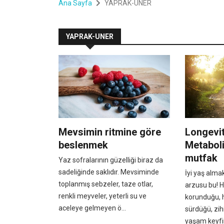
Ana Sayfa
YAPRAK-UNER
YAPRAK-UNER
Mevsimin ritmine göre
Longevity
beslenmek
Metaboli
mutfak
Yaz sofralarının güzelliği biraz da
sadeliğinde saklıdır. Mevsiminde
İyi yaş alma
toplanmış sebzeler, taze otlar,
arzusu bu! H
renkli meyveler, yeterli su ve
korunduğu, h
aceleye gelmeyen ö...
sürdüğü, zih
yaşam keyfin