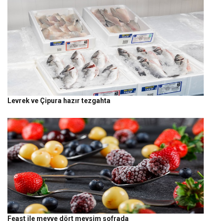
Levrek ve Çipura hazır tezgahta
Feast ile meyve dört mevsim sofrada