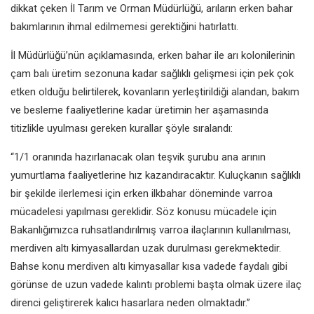
dikkat çeken İl Tarım ve Orman Müdürlüğü, arıların erken bahar
bakımlarının ihmal edilmemesi gerektiğini hatırlattı.
İl Müdürlüğü’nün açıklamasında, erken bahar ile arı kolonilerinin
çam balı üretim sezonuna kadar sağlıklı gelişmesi için pek çok
etken olduğu belirtilerek, kovanların yerleştirildiği alandan, bakım
ve besleme faaliyetlerine kadar üretimin her aşamasında
titizlikle uyulması gereken kurallar şöyle sıralandı:
“1/1 oranında hazırlanacak olan teşvik şurubu ana arının
yumurtlama faaliyetlerine hız kazandıracaktır. Kuluçkanın sağlıklı
bir şekilde ilerlemesi için erken ilkbahar döneminde varroa
mücadelesi yapılması gereklidir. Söz konusu mücadele için
Bakanlığımızca ruhsatlandırılmış varroa ilaçlarının kullanılması,
merdiven altı kimyasallardan uzak durulması gerekmektedir.
Bahse konu merdiven altı kimyasallar kısa vadede faydalı gibi
görünse de uzun vadede kalıntı problemi başta olmak üzere ilaç
direnci geliştirerek kalıcı hasarlara neden olmaktadır.”