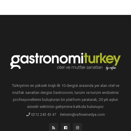
Türkiye’nin en yüksek tirajlı ilk 10 dergisi arasında yer alan otel ve
mutfak sanatları dergisi Gastronomi, turizm ve turizm endüstrisi
profesyonellerini buluşturan bir platform yaratarak, 20 yılı aşkın
süredir sektörün gelişimine katkıda bulunuyor.
0212 243 43 47
iletisim@rafinemedya.com