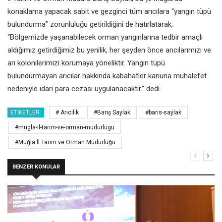
konaklama yapacak sabit ve gezginci tüm arıcılara “yangın tüpü
bulundurma” zorunluluğu getirildiğini de hatırlatarak,
“Bölgemizde yaşanabilecek orman yangınlarına tedbir amaçlı
aldığımız getirdiğimiz bu yenilik, her şeyden önce arıcılarımızı ve
arı kolonilerimizi korumaya yöneliktir. Yangın tüpü
bulundurmayan arıcılar hakkında kabahatler kanuna muhalefet
nedeniyle idari para cezası uygulanacaktır.” dedi.
ETIKETLER:
# Arıcılık
#Barış Saylak
#baris-saylak
#mugla-il-tarim-ve-orman-mudurlugu
#Muğla İl Tarım ve Orman Müdürlüğü
BENZER KONULAR