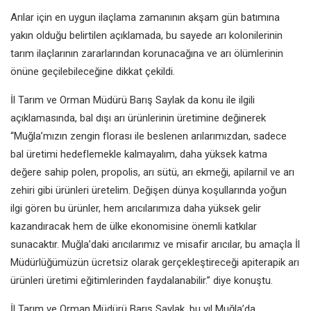
Arılar için en uygun ilaçlama zamanının akşam gün batımına
yakın olduğu belirtilen açıklamada, bu sayede arı kolonilerinin
tarım ilaçlarının zararlarından korunacağına ve arı ölümlerinin
önüne geçilebileceğine dikkat çekildi.
İl Tarım ve Orman Müdürü Barış Saylak da konu ile ilgili
açıklamasında, bal dışı arı ürünlerinin üretimine değinerek
“Muğla’mızın zengin florası ile beslenen arılarımızdan, sadece
bal üretimi hedeflemekle kalmayalım, daha yüksek katma
değere sahip polen, propolis, arı sütü, arı ekmeği, apilarnil ve arı
zehiri gibi ürünleri üretelim. Değişen dünya koşullarında yoğun
ilgi gören bu ürünler, hem arıcılarımıza daha yüksek gelir
kazandıracak hem de ülke ekonomisine önemli katkılar
sunacaktır. Muğla’daki arıcılarımız ve misafir arıcılar, bu amaçla İl
Müdürlüğümüzün ücretsiz olarak gerçekleştireceği apiterapik arı
ürünleri üretimi eğitimlerinden faydalanabilir.” diye konuştu.
İl Tarım ve Orman Müdürü Barış Saylak, bu yıl Muğla’da