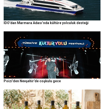
İDO’dan Marmara Adası’nda kültüre yolculuk desteği
Poizi’den Nevşehir’de coşkulu gece