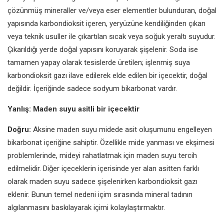
çözünmüş mineraller ve/veya eser elementler bulunduran, doğal
yapısında karbondioksit içeren, yeryüzüne kendiliğinden çıkan
veya teknik usuller ile çıkartılan sıcak veya soğuk yeraltı suyudur.
Çıkarıldığı yerde doğal yapısını koruyarak şişelenir. Soda ise
tamamen yapay olarak tesislerde üretilen; işlenmiş suya
karbondioksit gazı ilave edilerek elde edilen bir içecektir, doğal
değildir. İçeriğinde sadece sodyum bikarbonat vardır.
Yanlış: Maden suyu asitli bir içecektir
Doğru:
Aksine maden suyu midede asit oluşumunu engelleyen
bikarbonat içeriğine sahiptir. Özellikle mide yanması ve ekşimesi
problemlerinde, mideyi rahatlatmak için maden suyu tercih
edilmelidir. Diğer içeceklerin içerisinde yer alan asitten farklı
olarak maden suyu sadece şişelenirken karbondioksit gazı
eklenir. Bunun temel nedeni içim sırasında mineral tadının
algılanmasını baskılayarak içimi kolaylaştırmaktır.