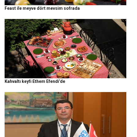
Feast ile meyve dört mevsim sofrada
Kahvaltı keyfi Ethem Efendi’de