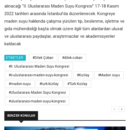
alınacağı “II. Uluslararası Maden Suyu Kongresi” 17-18 Kasım
2022 tarihleri arasında İstanbul’da düzenlenecek. Kongreye
maden suyu hakkında çalışma yürüten tıp, beslenme, işletme ve
gıda mühendisliği başta olmak üzere ilgili tüm alanlardan ulusal
ve uluslararası paydaşlar, araştırmacılar ve akademisyenler
katılacak
ETIKETLER:
#Dilek Çoban
#dilek-coban
#II. Uluslararası Maden Suyu Kongresi
#ii-uluslararasi-maden-suyu-kongresi
#Kızılay
#Maden suyu
#maden-suyu
#turk-kizilay
#Türk Kızılay
#Uluslararası Maden Suyu Kongresi
#uluslararasi-maden-suyu-kongresi
BENZER KONULAR