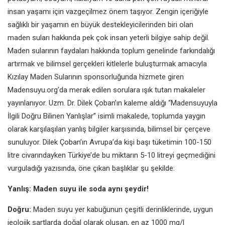
insan yaşamı için vazgeçilmez önem taşıyor. Zengin içeriğiyle
sağlıklı bir yaşamın en büyük destekleyicilerinden biri olan
maden suları hakkında pek çok insan yeterli bilgiye sahip değil.
Maden sularının faydaları hakkında toplum genelinde farkındalığı
artırmak ve bilimsel gerçekleri kitlelerle buluşturmak amacıyla
Kızılay Maden Sularının sponsorluğunda hizmete giren
Madensuyu.org’da merak edilen sorulara ışık tutan makaleler
yayınlanıyor. Uzm. Dr. Dilek Çoban’ın kaleme aldığı “Madensuyuyla
İlgili Doğru Bilinen Yanlışlar” isimli makalede, toplumda yaygın
olarak karşılaşılan yanlış bilgiler karşısında, bilimsel bir çerçeve
sunuluyor. Dilek Çoban’ın Avrupa’da kişi başı tüketimin 100-150
litre civarındayken Türkiye’de bu miktarın 5-10 litreyi geçmediğini
vurguladığı yazısında, öne çıkan başlıklar şu şekilde:
Yanlış: Maden suyu ile soda aynı şeydir!
Doğru:
Maden suyu yer kabuğunun çeşitli derinliklerinde, uygun
jeolojik şartlarda doğal olarak oluşan, en az 1000 mg/l